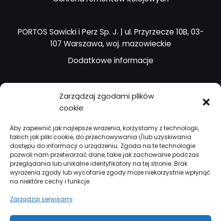
PORTOS Sawicki i Perz Sp. J. | ul. Przyrzecze 10B, 03-
107 Warszawa, woj. mazowieckie
Dodatkowe informacje
Zapytania ofertowe
Zarządzaj zgodami plików
Kontakt
cookie
Kariera i praca
Firma
Aby zapewnić jak najlepsze wrażenia, korzystamy z technologii,
Licencja przewoźnika kolejowego
takich jak pliki cookie, do przechowywania i/lub uzyskiwania
Polityka prywatności
dostępu do informacji o urządzeniu. Zgoda na te technologie
pozwoli nam przetwarzać dane, takie jak zachowanie podczas
przeglądania lub unikalne identyfikatory na tej stronie. Brak
wyrażenia zgody lub wycofanie zgody może niekorzystnie wpłynąć
na niektóre cechy i funkcje.
Zarządzaj serwisami
Copyright © 2026 Kolej PORTOS